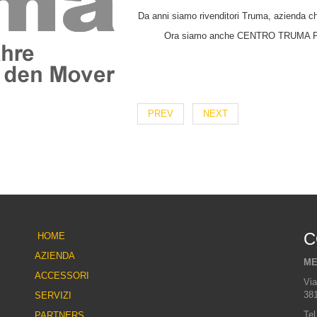
Da anni siamo rivenditori Truma, azienda c
Ora siamo anche CENTRO TRUMA PER 
PREV
NEXT
C
HOME
AZIENDA
ME
ACCESSORI
Via
381
SERVIZI
Tel
PARTNERS