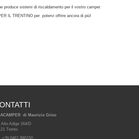
he produce sistemi di riscaldamento per il vostro camper.
IL TRENTINO per potervi offrire ancora di più!
ONTATTI
ACAMPER di Maurizio Griso
 Alto Adige 164/D
21 Trento
. +39 0461 990150