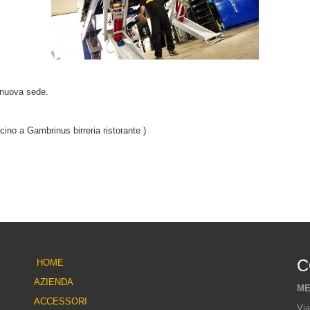
 nuova sede.
ino a Gambrinus birreria ristorante )
C
HOME
AZIENDA
ME
ACCESSORI
Via