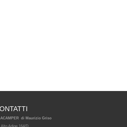
ONTATTI
ACAMPER di Maurizio Griso
 Alto Adige 164/D