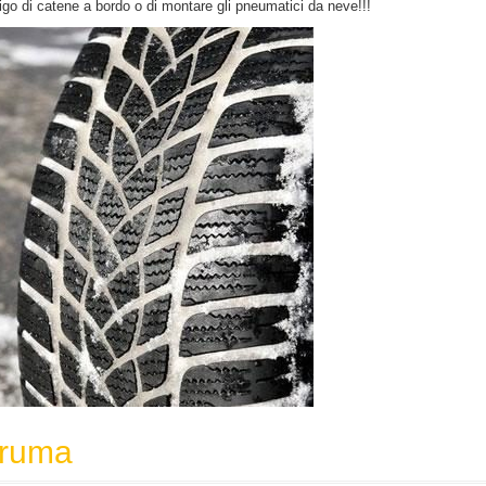
ligo di catene a bordo o di montare gli pneumatici da neve!!!
Truma