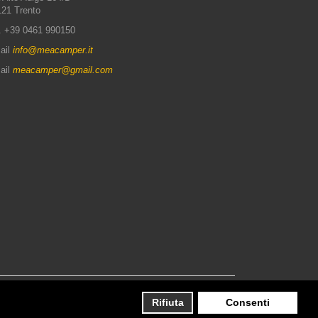
21 Trento
. +39 0461 990150
ail
info@meacamper.it
ail
meacamper@gmail.com
Rifiuta
Consenti