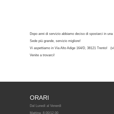
Dopo anni di servizio abbiamo deciso di spostarci in una
Sede più grande, servizio migliore!
Vi aspettiamo in Via Alto Adige 164/D, 38121 Trento! (vic
Venite a trovarci!
ORARI
Dal Lunedì al Venerdì
Mattina: 8.00/12.00