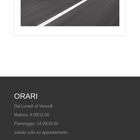
ORARI
Dal Lunedì al Venerdì
Mattina: 8.00/12.00
Pomeriggio: 14.00/18.00
sabato solo su appuntamento .